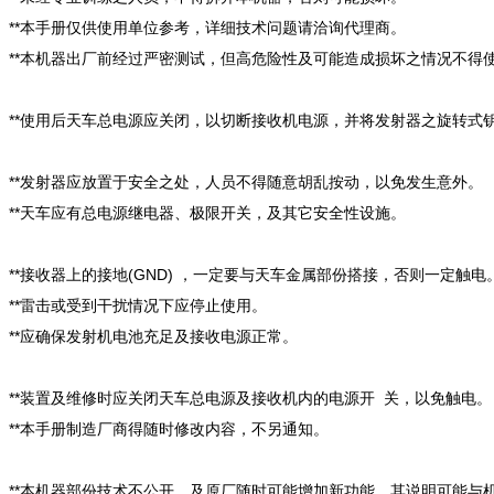
**本手册仅供使用单位参考，详细技术问题请洽询代理商。
**本机器出厂前经过严密测试，但高危险性及可能造成损坏之情况不得
**使用后天车总电源应关闭，以切断接收机电源，并将发射器之旋转式
**发射器应放置于安全之处，人员不得随意胡乱按动，以免发生意外。
**天车应有总电源继电器、极限开关，及其它安全性设施。
**接收器上的接地(GND) ，一定要与天车金属部份搭接，否则一定触电
**雷击或受到干扰情况下应停止使用。
**应确保发射机电池充足及接收电源正常。
**装置及维修时应关闭天车总电源及接收机内的电源开 关，以免触电。
**本手册制造厂商得随时修改内容，不另通知。
**本机器部份技术不公开，及原厂随时可能增加新功能，其说明可能与