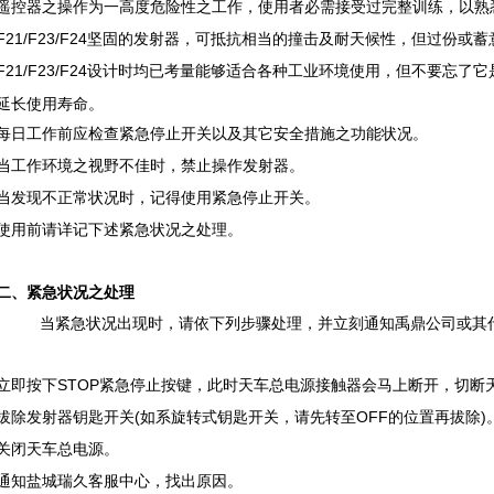
遥控器之操作为一高度危险性之工作，使用者必需接受过完整训练，以熟
F21/F23/F24坚固的发射器，可抵抗相当的撞击及耐天候性，但过份
F21/F23/F24设计时均已考量能够适合各种工业环境使用，但不要忘
延长使用寿命。
每日工作前应检查紧急停止开关以及其它安全措施之功能状况。
当工作环境之视野不佳时，禁止操作发射器。
当发现不正常状况时，记得使用紧急停止开关。
使用前请详记下述紧急状况之处理。
二、紧急状况之处理
当紧急状况出现时，请依下列步骤处理，并立刻通知禹鼎公司或其
立即按下STOP紧急停止按键，此时天车总电源接触器会马上断开，切断
拔除发射器钥匙开关(如系旋转式钥匙开关，请先转至OFF的位置再拔除)
关闭天车总电源。
通知盐城瑞久客服中心，找出原因。