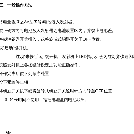
三、一般操作方法
将电量饱满之AA型(5号)电池装入发射器。
依正确方向将电池放入发射器之电池放置区内，并锁上电池盖。
将磁性钥匙开关插入，或将旋转式钥匙开关于OFF位置。
依“启动”键开机。
注
:
如未按“启动”键开机，发射机上LED指示灯会闪红灯并快速闪
按照发射机上各按键所设定之功能正确操作。
操作完毕后依下列顺序处置
按下紧急停止钮
将钥匙开关拔下或将旋转式钥匙开关逆时针方向转至OFF位置
3. 如长时间不使用，需把电池盒内电池取出。
注
: