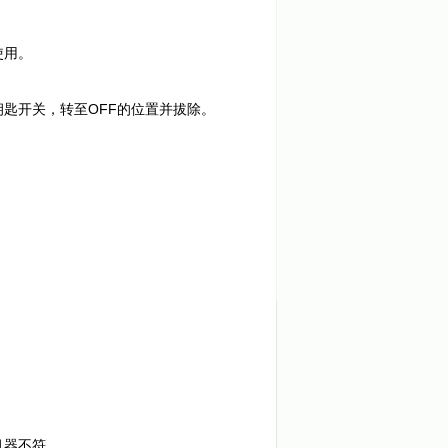
使用。
钥匙开关，转至OFF的位置并拔除。
。
机器不符。