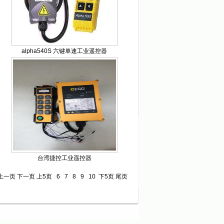
alpha540S 六键单速工业遥控器
台湾捷控工业遥控器
上一页
下一页
上5页
6
7
8
9
10
下5页
尾页