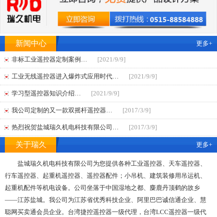
新闻中心
更多+
非标工业遥控器定制案例…
[2021/9/9]
工业无线遥控器进入爆炸式应用时代…
[2021/9/9]
学习型遥控器知识介绍…
[2021/9/9]
我公司定制的又一款双摇杆遥控器…
[2017/3/9]
热烈祝贺盐城瑞久机电科技有限公司…
[2017/3/9]
关于瑞久
更多+
盐城瑞久机电科技有限公司为您提供各种工业遥控器、天车遥控器、
行车遥控器、起重机遥控器、遥控器配件；小吊机、建筑装修用吊运机、
起重机配件等机电设备。公司坐落于中国湿地之都、麋鹿丹顶鹤的故乡
——江苏盐城。我公司为江苏省优秀科技企业、阿里巴巴诚信通企业、慧
聪网买卖通会员企业。台湾捷控遥控器一级代理，台湾LCC遥控器一级代