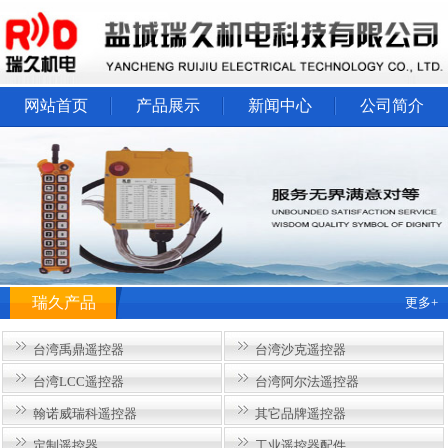
网站首页
产品展示
新闻中心
公司简介
瑞久产品
更多+
台湾禹鼎遥控器
台湾沙克遥控器
台湾LCC遥控器
台湾阿尔法遥控器
翰诺威瑞科遥控器
其它品牌遥控器
定制遥控器
工业遥控器配件