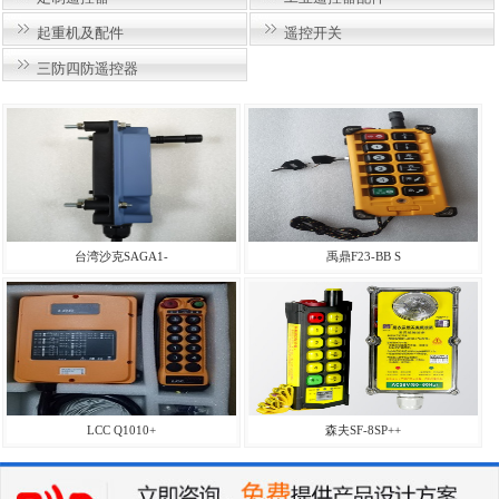
起重机及配件
遥控开关
三防四防遥控器
台湾沙克SAGA1-
禹鼎F23-BB S
LCC Q1010+
森夫SF-8SP++